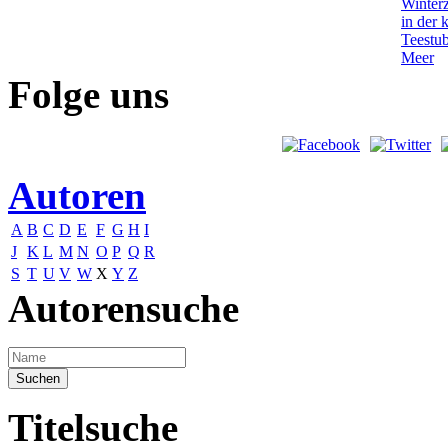
Folge uns
Autoren
A
B
C
D
E
F
G
H
I
J
K
L
M
N
O
P
Q
R
S
T
U
V
W
X
Y
Z
Autorensuche
Titelsuche