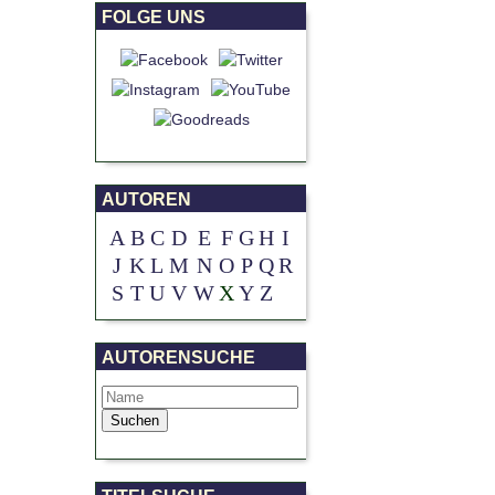
FOLGE UNS
AUTOREN
A
B
C
D
E
F
G
H
I
J
K
L
M
N
O
P
Q
R
S
T
U
V
W
X
Y
Z
AUTORENSUCHE