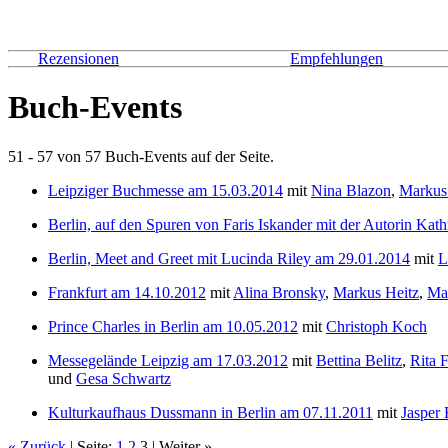
Rezensionen
Empfehlungen
Buch-Events
51 - 57 von 57 Buch-Events auf der Seite.
Leipziger Buchmesse am 15.03.2014
mit
Nina Blazon
,
Markus
Berlin, auf den Spuren von Faris Iskander mit der Autorin Ka
Berlin, Meet and Greet mit Lucinda Riley am 29.01.2014
mit
L
Frankfurt am 14.10.2012
mit
Alina Bronsky
,
Markus Heitz
,
Ma
Prince Charles in Berlin am 10.05.2012
mit
Christoph Koch
Messegelände Leipzig am 17.03.2012
mit
Bettina Belitz
,
Rita 
und
Gesa Schwartz
Kulturkaufhaus Dussmann in Berlin am 07.11.2011
mit
Jasper 
« Zurück
| Seite:
1
2
3 | Weiter »