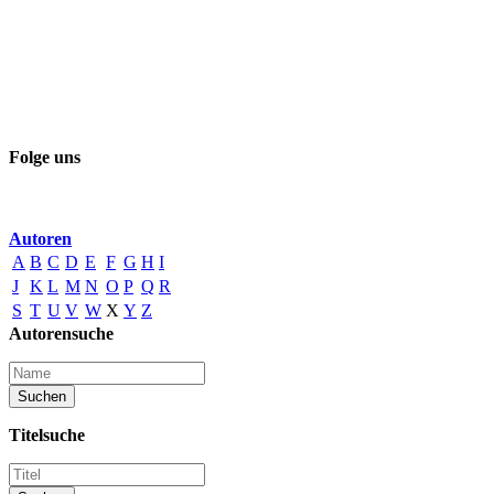
Folge uns
Autoren
A
B
C
D
E
F
G
H
I
J
K
L
M
N
O
P
Q
R
S
T
U
V
W
X
Y
Z
Autorensuche
Titelsuche