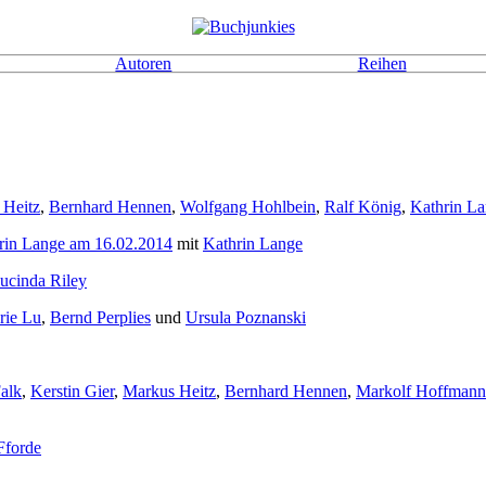
Autoren
Reihen
 Heitz
,
Bernhard Hennen
,
Wolfgang Hohlbein
,
Ralf König
,
Kathrin L
thrin Lange am 16.02.2014
mit
Kathrin Lange
ucinda Riley
rie Lu
,
Bernd Perplies
und
Ursula Poznanski
Falk
,
Kerstin Gier
,
Markus Heitz
,
Bernhard Hennen
,
Markolf Hoffmann
Fforde