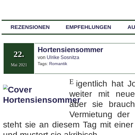
REZENSIONEN
EMPFEHLUNGEN
A
Hortensiensommer
22.
von
Ulrike Sosnitza
Tags:
Romantik
Mai 2021
E
igentlich hat 
weiter mit neu
aber sie brauc
Vermietung der 
steht sie an diesem Tag mit eine
und mustert sie akribisch.