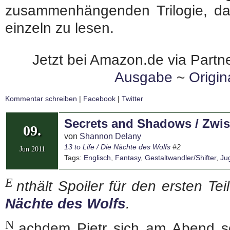
zusammenhängenden Trilogie, da
einzeln zu lesen.
Jetzt bei Amazon.de via Partne
Ausgabe
~
Origi
Kommentar schreiben
|
Facebook
|
Twitter
Secrets and Shadows / Zwi
09.
von
Shannon Delany
13 to Life / Die Nächte des Wolfs
#2
Jun 2011
Tags:
Englisch
,
Fantasy
,
Gestaltwandler/Shifter
,
Ju
E
nthält Spoiler für den ersten Te
Nächte des Wolfs
.
N
achdem Pietr sich am Abend s