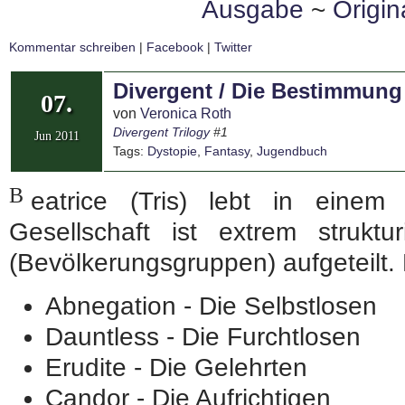
Ausgabe
~
Origi
Kommentar schreiben
|
Facebook
|
Twitter
Divergent / Die Bestimmung
07.
von
Veronica Roth
Divergent Trilogy
#1
Jun 2011
Tags:
Dystopie
,
Fantasy
,
Jugendbuch
B
eatrice (Tris) lebt in einem
Gesellschaft ist extrem struktu
(Bevölkerungsgruppen) aufgeteilt. 
Abnegation - Die Selbstlosen
Dauntless - Die Furchtlosen
Erudite - Die Gelehrten
Candor - Die Aufrichtigen