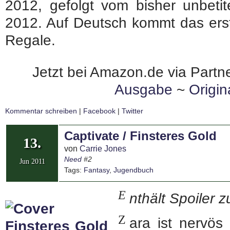
2012, gefolgt vom bisher unbetite
2012. Auf Deutsch kommt das erst
Regale.
Jetzt bei Amazon.de via Partne
Ausgabe
~
Origi
Kommentar schreiben
|
Facebook
|
Twitter
Captivate / Finsteres Gold
13.
von
Carrie Jones
Need
#2
Jun 2011
Tags:
Fantasy
,
Jugendbuch
E
nthält Spoiler 
Z
ara ist nervö