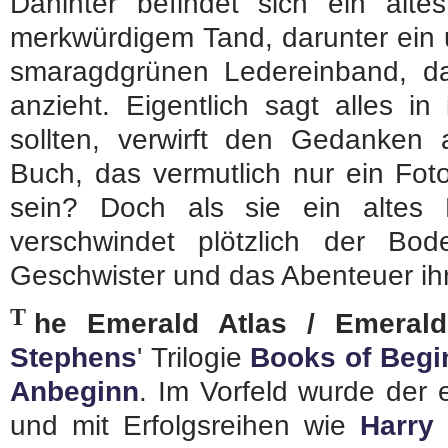
Dahinter befindet sich ein altes
merkwürdigem Tand, darunter ein u
smaragdgrünen Ledereinband, d
anzieht. Eigentlich sagt alles in
sollten, verwirft den Gedanke
Buch, das vermutlich nur ein Foto
sein? Doch als sie ein altes
verschwindet plötzlich der B
Geschwister und das Abenteuer ih
T
he Emerald Atlas / Emerald
Stephens
' Trilogie
Books of Begi
Anbeginn
. Im Vorfeld wurde der e
und mit Erfolgsreihen wie
Harry 