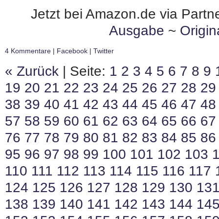
Jetzt bei Amazon.de via Partne
Ausgabe
~
Origi
4 Kommentare
|
Facebook
|
Twitter
« Zurück
| Seite:
1
2
3
4
5
6
7
8
9
19
20
21
22
23
24
25
26
27
28
29
38
39
40
41
42
43
44
45
46
47
48
57
58
59
60
61
62
63
64
65
66
67
76
77
78
79
80
81
82
83
84
85
86
95
96
97
98
99
100
101
102
103
110
111
112
113
114
115
116
117
124
125
126
127
128
129
130
13
138
139
140
141
142
143
144
14