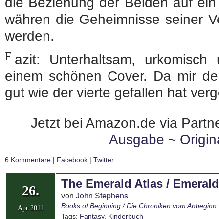
die Beziehung der Beiden auf ein
währen die Geheimnisse seiner Ve
werden.
F
azit: Unterhaltsam, urkomisch
einem schönen Cover. Da mir der
gut wie der vierte gefallen hat ve
Jetzt bei Amazon.de via Partne
Ausgabe
~
Origi
6 Kommentare
|
Facebook
|
Twitter
The Emerald Atlas / Emerald
26.
von
John Stephens
Books of Beginning / Die Chroniken vom Anbeginn
Apr 2011
Tags:
Fantasy
,
Kinderbuch