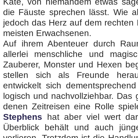
Kate, von niemandem etwas sagen
die Fäuste sprechen lässt. Wie al
jedoch das Herz auf dem rechten F
meisten Erwachsenen.
Auf ihrem Abenteuer durch Raum
allerlei menschliche und magis
Zauberer, Monster und Hexen beg
stellen sich als Freunde hera
entwickelt sich dementsprechend 
logisch und nachvollziehbar. Das 
denen Zeitreisen eine Rolle spie
Stephens
hat aber viel wert da
Überblick behält und auch jün
verlieren. Trotzdem ist die Handl