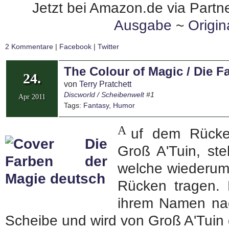
Jetzt bei Amazon.de via Partne
Ausgabe
~
Origi
2 Kommentare
|
Facebook
|
Twitter
The Colour of Magic / Die F
24.
von
Terry Pratchett
Discworld / Scheibenwelt
#1
Apr 2011
Tags:
Fantasy
,
Humor
A
uf dem Rücken
Groß A'Tuin, ste
welche wiederum 
Rücken tragen. 
ihrem Namen nac
Scheibe und wird von Groß A'Tuin 