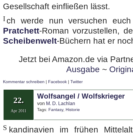
Gesellschaft einfließen lässt.
I
ch werde nun versuchen euch
Pratchett
-Roman vorzustellen, 
Scheibenwelt
-Büchern hat er noch
Jetzt bei Amazon.de via Partne
Ausgabe
~
Origi
Kommentar schreiben
|
Facebook
|
Twitter
Wolfsangel / Wolfskrieger
22.
von
M. D. Lachlan
Tags:
Fantasy
,
Historie
Apr 2011
S
kandinavien im frühen Mittelal