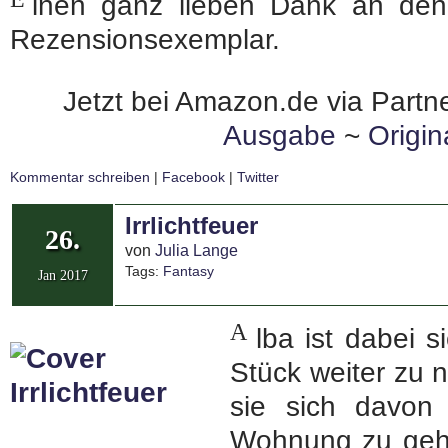
inen ganz lieben Dank an de
Rezensionsexemplar.
Jetzt bei Amazon.de via Partne
Ausgabe
~
Origi
Kommentar schreiben
|
Facebook
|
Twitter
Irrlichtfeuer
26.
von
Julia Lange
Tags:
Fantasy
Jan 2017
A
lba ist dabei 
Stück weiter zu n
sie sich davon
Wohnung zu gehe