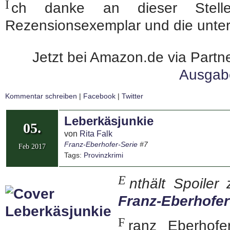
I
ch danke an dieser Stell
Rezensionsexemplar und die unte
Jetzt bei Amazon.de via Partne
Ausgab
Kommentar schreiben
|
Facebook
|
Twitter
Leberkäsjunkie
05.
von
Rita Falk
Franz-Eberhofer-Serie
#7
Feb 2017
Tags:
Provinzkrimi
E
nthält Spoile
Franz-Eberhofer
F
ranz Eberhof