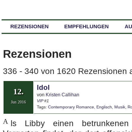
REZENSIONEN
EMPFEHLUNGEN
A
Rezensionen
336 - 340 von 1620 Rezensionen a
Idol
12.
von
Kristen Callihan
VIP
#1
Jun 2016
Tags:
Contemporary Romance
,
Englisch
,
Musik
,
Ro
A
ls Libby einen betrunkenen