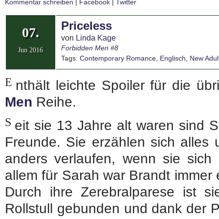
Kommentar schreiben
|
Facebook
|
Twitter
Priceless
07.
von
Linda Kage
Forbidden Men
#8
Jun 2016
Tags:
Contemporary Romance
,
Englisch
,
New Adult
E
nthält leichte Spoiler für die ü
Men
Reihe.
S
eit sie 13 Jahre alt waren sind 
Freunde. Sie erzählen sich alles 
anders verlaufen, wenn sie sich 
allem für Sarah war Brandt immer e
Durch ihre Zerebralparese ist si
Rollstull gebunden und dank der Pa