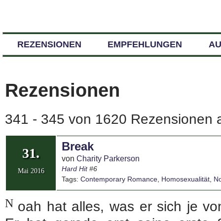
REZENSIONEN
EMPFEHLUNGEN
A
Rezensionen
341 - 345 von 1620 Rezensionen a
Break
31.
von
Charity Parkerson
Hard Hit
#6
Mai 2016
Tags:
Contemporary Romance
,
Homosexualität
,
No
N
oah hat alles, was er sich je v