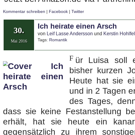
Kommentar schreiben
|
Facebook
|
Twitter
Ich heirate einen Arsch
30.
von
Leif Lasse Andersson
und
Kerstin Hohlfe
Tags:
Romantik
Mai 2016
F
ür Luisa soll 
bisher kurzen Jo
Heute hat sie e
und in 2 Tagen en
des Tages, den
dass sie keine Festanstellung b
erhält, hat sie heute ein kana
gegensätzlich zu ihrem sonstig