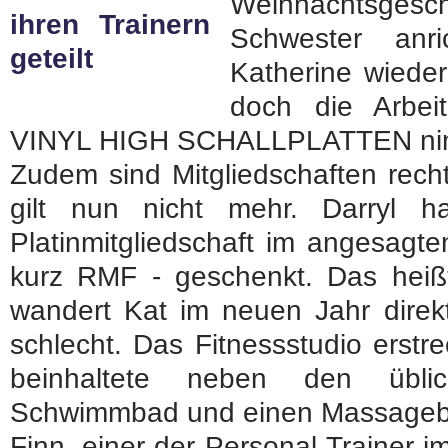
Weihnachtsges
Schwester anri
Katherine wieder
doch die Arbei
VINYL HIGH SCHALLPLATTEN nimm
Zudem sind Mitgliedschaften rech
gilt nun nicht mehr. Darryl h
Platinmitgliedschaft im angesagt
kurz RMF - geschenkt. Das heißt,
wandert Kat im neuen Jahr direk
schlecht. Das Fitnessstudio erstr
beinhaltete neben den üblic
Schwimmbad und einen Massageb
Finn, einer der Personal Trainer i