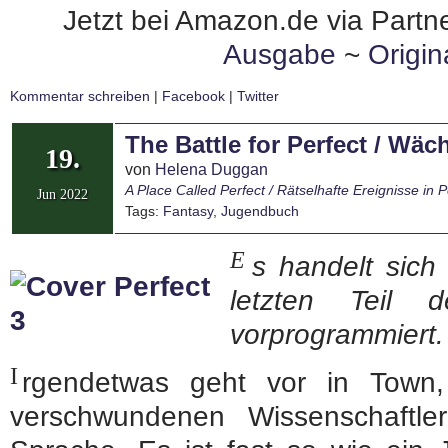
Jetzt bei Amazon.de via Partne
Ausgabe
~
Origi
Kommentar schreiben
|
Facebook
|
Twitter
The Battle for Perfect / Wäch
19.
von
Helena Duggan
A Place Called Perfect / Rätselhafte Ereignisse in P
Jun 2022
Tags:
Fantasy
,
Jugendbuch
E
s handelt sich
letzten Teil 
vorprogrammiert.
I
rgendetwas geht vor in Town,
verschwundenen Wissenschaftle