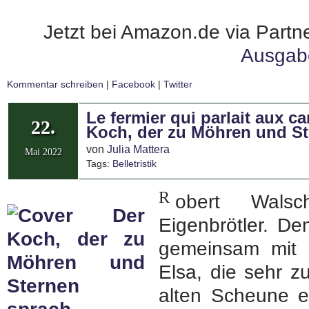
Jetzt bei Amazon.de via Partne
Ausgab
Kommentar schreiben
|
Facebook
|
Twitter
Le fermier qui parlait aux ca
22.
Koch, der zu Möhren und St
von
Julia Mattera
Mai 2022
Tags:
Belletristik
R
obert Walsc
Eigenbrötler. Den
gemeinsam mit 
Elsa, die sehr z
alten Scheune e